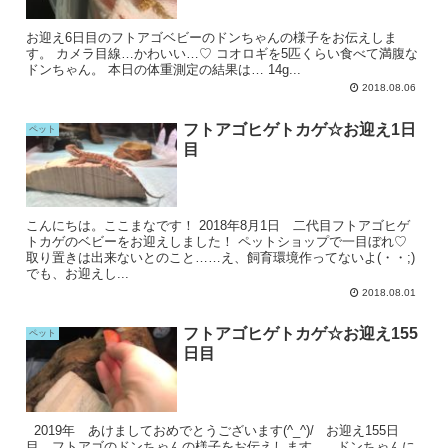
お迎え6日目のフトアゴベビーのドンちゃんの様子をお伝えしま
す。 カメラ目線…かわいい…♡ コオロギを5匹くらい食べて満腹な
ドンちゃん。 本日の体重測定の結果は… 14g...
2018.08.06
フトアゴヒゲトカゲ☆お迎え1日
ペット
目
こんにちは。ここまなです！ 2018年8月1日 二代目フトアゴヒゲ
トカゲのベビーをお迎えしました！ ペットショップで一目ぼれ♡
取り置きは出来ないとのこと……え、飼育環境作ってないよ(・・;)
でも、お迎えし...
2018.08.01
フトアゴヒゲトカゲ☆お迎え155
ペット
日目
2019年 あけましておめでとうございます(^_^)/ お迎え155日
目 フトアゴのドンちゃんの様子をお伝えします。 ドンちゃんに