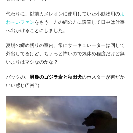
代わりに、以前カメレオンに使用していた小動物用の
よ
わ～いファン
をもう一方の網の方に設置して日中は仕事
へ出かけることにしました。
夏場の締め切りの室内、常にサーキュレーターは回して
外出してるけど、ちょっと怖いので気休め程度だけど無
いよりはマシなのかな？
バックの、
男鹿のゴジラ岩と秋田犬
のポスターが何だか
いい感じ(*´艸`*)