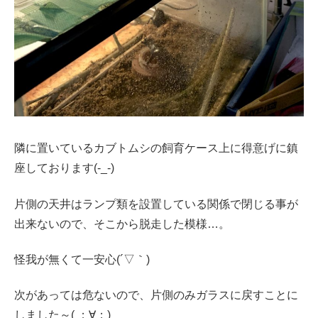
隣に置いているカブトムシの飼育ケース上に得意げに鎮
座しております(-_-)
片側の天井はランプ類を設置している関係で閉じる事が
出来ないので、そこから脱走した模様…。
怪我が無くて一安心(´▽｀)
次があっては危ないので、片側のみガラスに戻すことに
しました～( ；∀；)