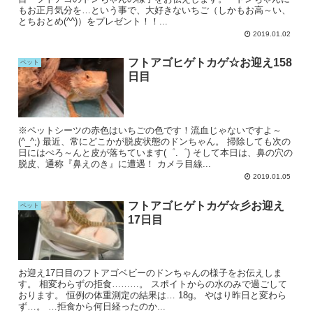
もお正月気分を…という事で、大好きないちご（しかもお高～い、
とちおとめ(^^)）をプレゼント！！...
2019.01.02
フトアゴヒゲトカゲ☆お迎え158
ペット
日目
※ペットシーツの赤色はいちごの色です！流血じゃないですよ～
(^_^;) 最近、常にどこかが脱皮状態のドンちゃん。 掃除しても次の
日にはぺろ～んと皮が落ちています(゜.゜) そして本日は、鼻の穴の
脱皮、通称『鼻えのき』に遭遇！ カメラ目線...
2019.01.05
フトアゴヒゲトカゲ☆彡お迎え
ペット
17日目
お迎え17日目のフトアゴベビーのドンちゃんの様子をお伝えしま
す。 相変わらずの拒食………。 スポイトからの水のみで過ごして
おります。 恒例の体重測定の結果は… 18g。 やはり昨日と変わら
ず…。 …拒食から何日経ったのか...