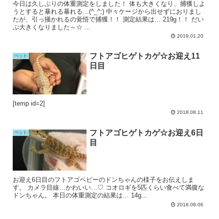
今日は久しぶりの体重測定をしました！ 体も大きくなり、捕獲しよ
うとすると暴れる暴れる…(^_^;) 中々ケージから出せずにおりまし
たが、引っ掻かれるの覚悟で捕獲！！ 測定結果は… 219g！！ だい
ぶ大きくなりました～☆ ...
2019.01.20
フトアゴヒゲトカゲ☆お迎え11
ペット
日目
[temp id=2]
2018.08.11
フトアゴヒゲトカゲ☆お迎え6日
ペット
目
お迎え6日目のフトアゴベビーのドンちゃんの様子をお伝えしま
す。 カメラ目線…かわいい…♡ コオロギを5匹くらい食べて満腹な
ドンちゃん。 本日の体重測定の結果は… 14g...
2018.08.06