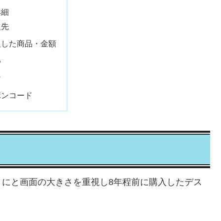
詳細
入先
入した商品・金額
め
け
ポンコード
うにと画面の大きさを重視し8年程前に購入したデス