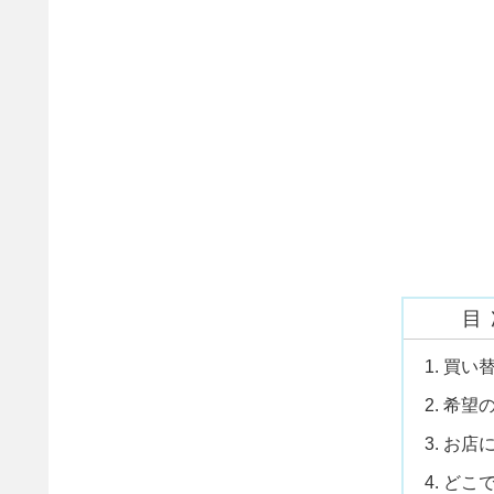
目
買い
希望
お店
どこ