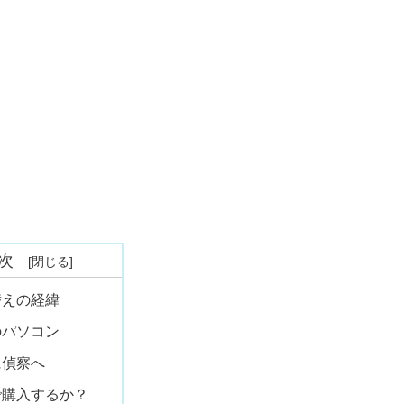
次
替えの経緯
のパソコン
に偵察へ
で購入するか？