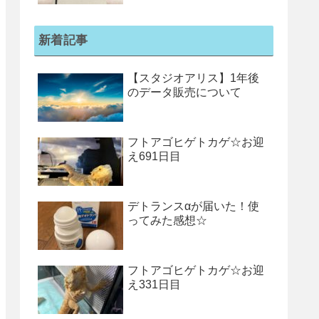
新着記事
【スタジオアリス】1年後
のデータ販売について
フトアゴヒゲトカゲ☆お迎
え691日目
デトランスαが届いた！使
ってみた感想☆
フトアゴヒゲトカゲ☆お迎
え331日目